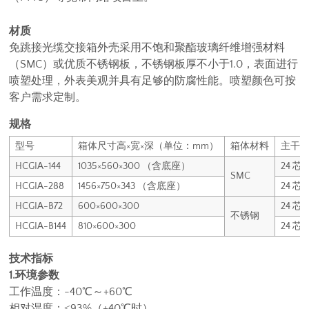
材质
免跳接光缆交接箱外壳采用不饱和聚酯玻璃纤维增强材料
（SMC）或优质不锈钢板，不锈钢板厚不小于1.0，表面进行
喷塑处理，外表美观并具有足够的防腐性能。喷塑颜色可按
客户需求定制。
规格
型号
箱体尺寸高×宽×深（单位：mm）
箱体材料
主干
HCGIA-144
1035×560×300 （含底座）
24 芯
SMC
HCGIA-288
1456×750×343 （含底座）
24 芯
HCGIA-B72
600×600×300
24 芯
不锈钢
HCGIA-B144
810×600×300
24 芯
技术指标
1.环境参数
工作温度：-40℃～+60℃
相对湿度：≤93%（+40℃时）