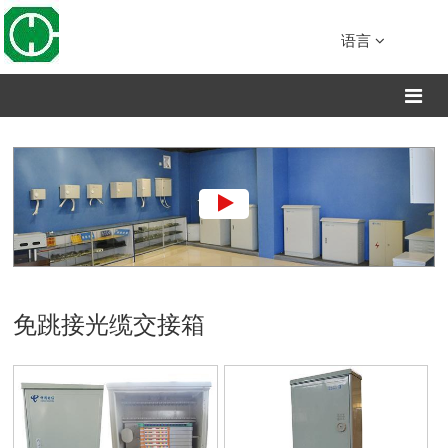
语言
免跳接光缆交接箱